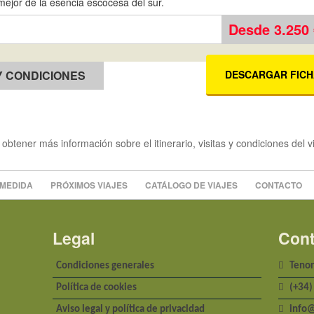
mejor de la esencia escocesa del sur.
Desde 3.250
Y CONDICIONES
DESCARGAR FICH
ner más información sobre el itinerario, visitas y condiciones del vi
 MEDIDA
PRÓXIMOS VIAJES
CATÁLOGO DE VIAJES
CONTACTO
Legal
Cont
Condiciones generales
Tenor
Política de cookies
(+34)
Aviso legal y política de privacidad
info