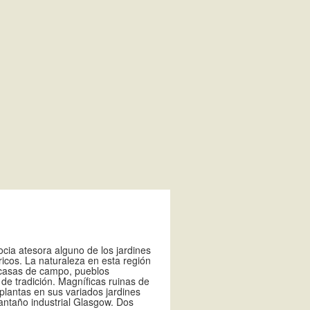
cia atesora alguno de los jardines
ricos. La naturaleza en esta región
 casas de campo, pueblos
de tradición. Magníficas ruinas de
 plantas en sus variados jardines
antaño industrial Glasgow. Dos