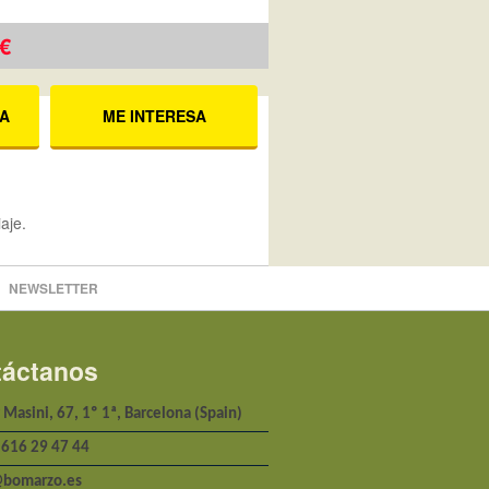
 €
A
ME INTERESA
aje.
NEWSLETTER
áctanos
 Masini, 67, 1º 1ª, Barcelona (Spain)
 616 29 47 44
@bomarzo.es