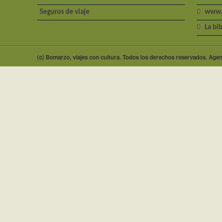
Seguros de viaje
www.
La bib
(c) Bomarzo, viajes con cultura. Todos los derechos reservados. Agent