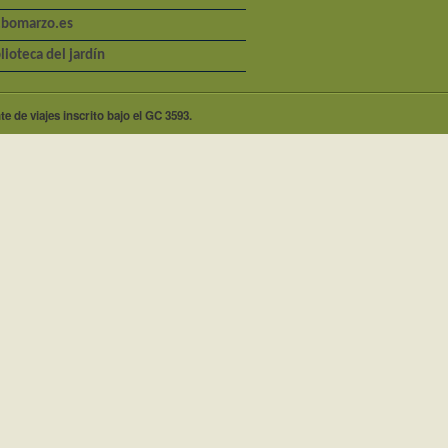
bomarzo.es
lioteca del jardín
e de viajes inscrito bajo el GC 3593.